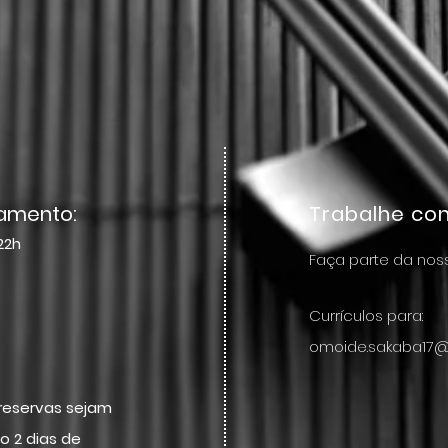
namento:
Trabalhe co
22h
Faça parte da nos
Currículos para:
omoide.sakaba17
eservas sejam
o 2 dias de