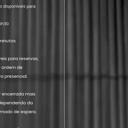
s disponíveis para
18h30
 minutos
veis para reservas,
 ordem de
a presencial.
r encerrada mais
, dependendo da
imado de espera.