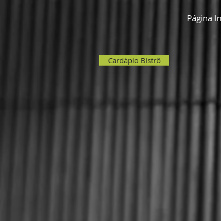
Página In
Cardápio Bistrô